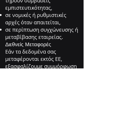
τηρούν συμβάσεις
εμπιστευτικότητας,
σε νομικές ή ρυθμιστικές
αρχές όταν απαιτείται,
σε περίπτωση συγχώνευσης ή
μεταβίβασης εταιρείας.
Διεθνείς Μεταφορές
Εάν τα δεδομένα σας
μεταφέρονται εκτός ΕΕ,
εξασφαλίζουμε συμμόρφωση
με τον GDPR και
εφαρμόζουμε Τυποποιημένες
Συμβατικές Ρήτρες ή
ισοδύναμες εγγυήσεις.
Ασφάλεια
Χρησιμοποιούμε τεχνικά και