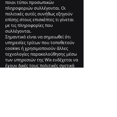
ποιοι τύποι προσωπικών
πληροφοριών συλλέγονται. Οι
πολιτικές αυτές συνήθως εξηγούν
επίσης στους επισκέπτες τι γίνεται
με τις πληροφορίες που
συλλέγονται.
Σημαντικό είναι να σημειωθεί ότι
υπηρεσίες τρίτων που τοποθετούν
cookies ή χρησιμοποιούν άλλες
τεχνολογίες παρακολούθησης μέσω
των υπηρεσιών της Wix ενδέχεται να
έχουν δικές τους πολιτικές σχετικά
με τη συλλογή και αποθήκευση
πληροφοριών. Καθώς πρόκειται για
εξωτερικές υπηρεσίες, οι πρακτικές
αυτές δεν καλύπτονται από την
Πολιτική Απορρήτου της Wix.
Ρήτρα γλωσσικής προτεραιότητας
Σε περίπτωση σύγκρουσης ή
ασυμφωνίας μεταξύ της αγγλικής